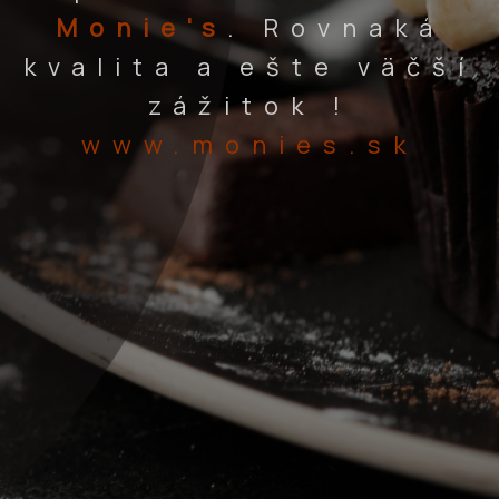
Monie's
. Rovnaká
kvalita a ešte väčší
zážitok !
www.monies.sk