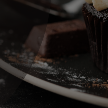
Monie's
. Rovnaká
kvalita a ešte väčší
zážitok !
www.monies.sk