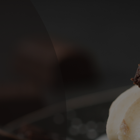
Torty M. sa
premenovalo na