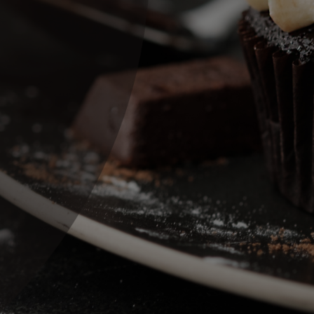
Monie's
. Rovnaká
kvalita a ešte väčší
zážitok !
www.monies.sk