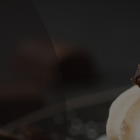
Torty M. sa
premenovalo na